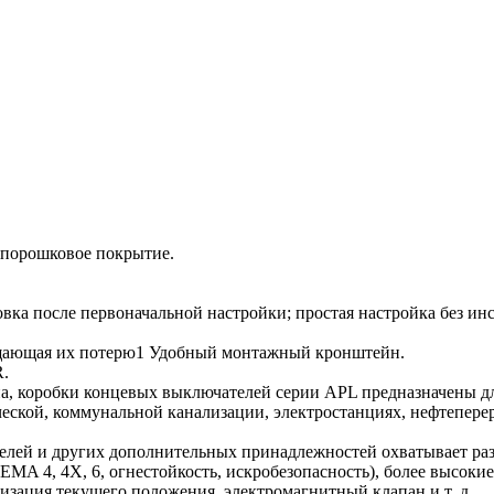
 порошковое покрытие.
вка после первоначальной настройки; простая настройка без ин
щающая их потерю1 Удобный монтажный кронштейн.
R.
, коробки концевых выключателей серии APL предназначены для 
ской, коммунальной канализации, электростанциях, нефтепере
лей и других дополнительных принадлежностей охватывает раз
EMA 4, 4X, 6, огнестойкость, искробезопасность), более высоки
зация текущего положения, электромагнитный клапан и т. д.