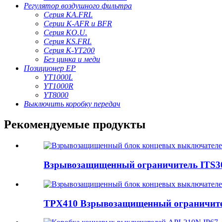
Регулятор воздушного фильтра
Серия KA.FRL
Серии K-AFR и BFR
Серия KO.U.
Серия KS.FRL
Серия K-YT200
Без цинка и меди
Позиционер EP
YT1000L
YT1000R
YT8000
Выключить коробку передач
Рекомендуемые продукты
Взрывозащищенный ограничитель ITS30
TPX410 Взрывозащищенный ограничител