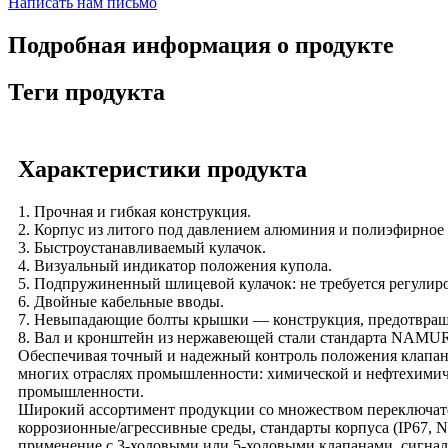
Написать нам письмо
Подробная информация о продукте
Теги продукта
Характеристики продукта
1. Прочная и гибкая конструкция.
2. Корпус из литого под давлением алюминия и полиэфирное
3. Быстроустанавливаемый кулачок.
4. Визуальный индикатор положения купола.
5. Подпружиненный шлицевой кулачок: не требуется регулиро
6. Двойные кабельные вводы.
7. Невыпадающие болты крышки — конструкция, предотвра
8. Вал и кронштейн из нержавеющей стали стандарта NAMU
Обеспечивая точный и надежный контроль положения клапана
многих отраслях промышленности: химической и нефтехимиче
промышленности.
Широкий ассортимент продукции со множеством переключате
коррозионные/агрессивные среды, стандарты корпуса (IP67, N
применение с 3-ходовыми или 5-ходовыми клапанами, сигнали