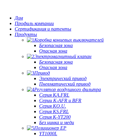
Дом
Профиль компании
Сертификация и патенты
Продукты
Коробка концевых выключателей
Безопасная зона
Опасная зона
Электромагнитный клапан
Безопасная зона
Опасная зона
Привод
Электрический привод
Пневматический привод
Регулятор воздушного фильтра
Серия KA.FRL
Серии K-AFR и BFR
Серия KO.U.
Серия KS.FRL
Серия K-YT200
Без цинка и меди
Позиционер EP
YT1000L