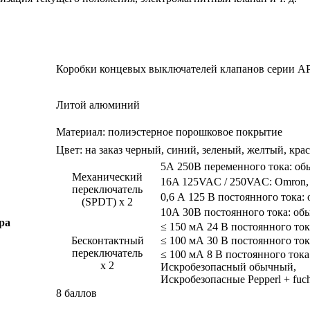
Коробки концевых выключателей клапанов серии 
Литой алюминий
Материал: полиэстерное порошковое покрытие
Цвет: на заказ черный, синий, зеленый, желтый, крас
5А 250В переменного тока: о
Механический
16A 125VAC / 250VAC: Omron, H
переключатель
0,6 А 125 В постоянного тока: 
(SPDT) х 2
10А 30В постоянного тока: обы
ра
≤ 150 мА 24 В постоянного то
Бесконтактный
≤ 100 мА 30 В постоянного тока
переключатель
≤ 100 мА 8 В постоянного тока
х 2
Искробезопасный обычный,
Искробезопасные Pepperl + fuch
8 баллов