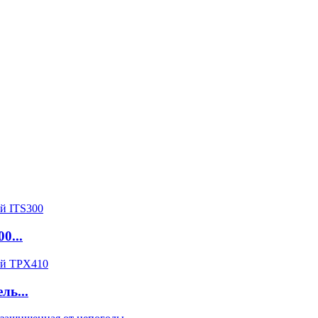
0...
ь...