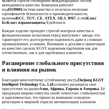
является строгое соблюдение международных систем
менеджмента качества. Компания работает
под
ISO9001
система качества и получила несколько
сертификатов безопасности и производительности,
включая
КСС
,
TUV
,
CE
,
АТЕХ
,
SIL3
,
IP67
, и оба
Класс
Б
и
Класс взрывозащиты C
рейтинги.
Каждое изделие проходит строгий контроль качества и
функциональные испытания перед выпуском с завода, что
гарантирует его долгосрочную надежность даже в сложных
промышленных условиях. Внимание к деталям и ориентация
на качество сделали KGSY надежным партнером как для
отечественных, так и для зарубежных клиентов.
Расширение глобального присутствия
и влияния на рынок
Благодаря многолетнему устойчивому росту,
Zhejiang KGSY
Intelligent Technology Co., Ltd.
успешно расширила свое
присутствие на рынке
Азия, Африка, Европа и Америка
. Её
продукция широко известна своей точностью, стабильностью
и адаптивностью, что принесло компании солидную
репутацию в мировой отрасли автоматизации клапанов.