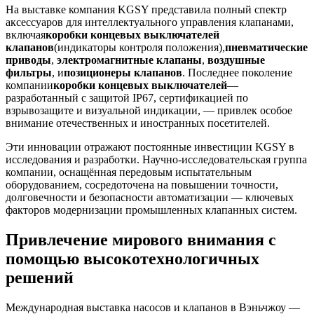
На выставке компания KGSY представила полный спектр
аксессуаров для интеллектуального управления клапанами,
включая
коробки концевых выключателей
клапанов
(индикаторы контроля положения),
пневматические
приводы
,
электромагнитные клапаны
,
воздушные
фильтры
, и
позиционеры клапанов
. Последнее поколение
компании
коробки концевых выключателей
—
разработанный с защитой IP67, сертификацией по
взрывозащите и визуальной индикации, — привлек особое
внимание отечественных и иностранных посетителей.
Эти инновации отражают постоянные инвестиции KGSY в
исследования и разработки. Научно-исследовательская группа
компании, оснащённая передовым испытательным
оборудованием, сосредоточена на повышении точности,
долговечности и безопасности автоматизации — ключевых
факторов модернизации промышленных клапанных систем.
Привлечение мирового внимания с
помощью высокотехнологичных
решений
Международная выставка насосов и клапанов в Вэньчжоу —