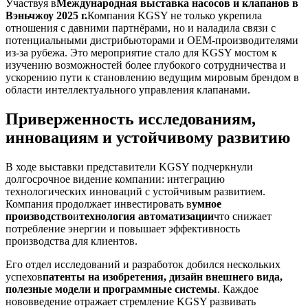
Участвуя в
Международная выставка насосов и клапанов в
Вэньчжоу 2025 г.
Компания KGSY не только укрепила
отношения с давними партнёрами, но и наладила связи с
потенциальными дистрибьюторами и OEM-производителями
из-за рубежа. Это мероприятие стало для KGSY мостом к
изучению возможностей более глубокого сотрудничества и
ускорению пути к становлению ведущим мировым брендом в
области интеллектуального управления клапанами.
Приверженность исследованиям,
инновациям и устойчивому развитию
В ходе выставки представители KGSY подчеркнули
долгосрочное видение компании: интеграцию
технологических инноваций с устойчивым развитием.
Компания продолжает инвестировать в
умное
производство
и
технология автоматизации
что снижает
потребление энергии и повышает эффективность
производства для клиентов.
Его отдел исследований и разработок добился нескольких
успехов
патенты на изобретения, дизайн внешнего вида,
полезные модели и программные системы
. Каждое
нововведение отражает стремление KGSY развивать