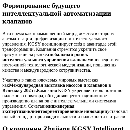
Формирование будущего
интеллектуальной автоматизации
клапанов
В то время как промышленный мир движется в сторону
автоматизации, цифровизации и интеллектуального
управления, KGSY позиционирует себя в авангарде этой
трансформации. Компания стремится укрепить своё
присутствие на рынке.
глобальный рынок
интеллектуального управления клапанами
посредством
постоянной технологической модернизации, повышения
качества и международного сотрудничества.
Участвуя в таких ключевых мировых выставках,
как
Международная выставка насосов и клапанов в
Вэньчжоу 2025 г.
Компания KGSY укрепляет свою позицию
надежного новатора, объединяющего традиционное
производство клапанов с интеллектуальными системами
управления. Сочетание
инженерная
экспертиза
и
клиентоориентированные инновации
установил
новый стандарт производительности и надежности в отрасли.
О компании Zhejiang KGSY Intelligent