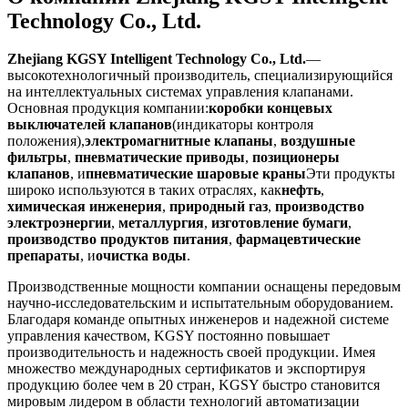
Technology Co., Ltd.
Zhejiang KGSY Intelligent Technology Co., Ltd.
—
высокотехнологичный производитель, специализирующийся
на интеллектуальных системах управления клапанами.
Основная продукция компании:
коробки концевых
выключателей клапанов
(индикаторы контроля
положения),
электромагнитные клапаны
,
воздушные
фильтры
,
пневматические приводы
,
позиционеры
клапанов
, и
пневматические шаровые краны
Эти продукты
широко используются в таких отраслях, как
нефть
,
химическая инженерия
,
природный газ
,
производство
электроэнергии
,
металлургия
,
изготовление бумаги
,
производство продуктов питания
,
фармацевтические
препараты
, и
очистка воды
.
Производственные мощности компании оснащены передовым
научно-исследовательским и испытательным оборудованием.
Благодаря команде опытных инженеров и надежной системе
управления качеством, KGSY постоянно повышает
производительность и надежность своей продукции. Имея
множество международных сертификатов и экспортируя
продукцию более чем в 20 стран, KGSY быстро становится
мировым лидером в области технологий автоматизации