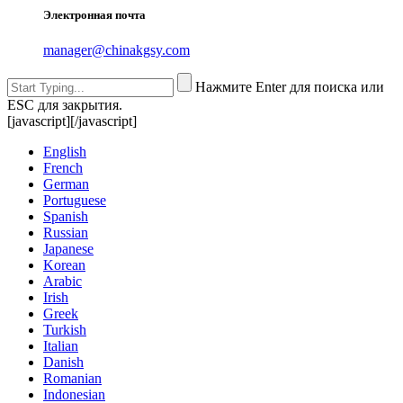
Электронная почта
manager@chinakgsy.com
Нажмите Enter для поиска или
ESC для закрытия.
[javascript]
[/javascript]
English
French
German
Portuguese
Spanish
Russian
Japanese
Korean
Arabic
Irish
Greek
Turkish
Italian
Danish
Romanian
Indonesian